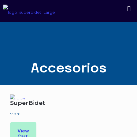
Accesorios
SuperBidet
$
59.30
View
Cart